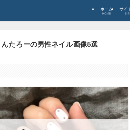
ホーム
サイ
HOME
SIT
りんたろーの男性ネイル画像5選
。