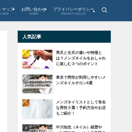
トマップ
お問い合わせ
プライバシーポリシー
E MAP
FORM
PRIVACY POLICY
人気記事
男爪と女爪の違いや特徴と
は？メンズネイルをおしゃれ
に楽しむ３つのポイント
東京で男性が利用しやすいメ
ンズネイルサロン6選
メンズネイリストとして有名
な男性５選！予約方法やお店
もご紹介！
中川知也（ネイル）経歴や