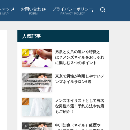
トマップ
お問い合わせ
プライバシーポリシー
E MAP
FORM
PRIVACY POLICY
人気記事
男爪と女爪の違いや特徴と
は？メンズネイルをおしゃれ
に楽しむ３つのポイント
東京で男性が利用しやすいメ
ンズネイルサロン6選
メンズネイリストとして有名
な男性５選！予約方法やお店
もご紹介！
中川知也（ネイル）経歴や